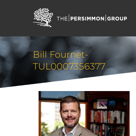
Bill Fournet-
TUL0007356377